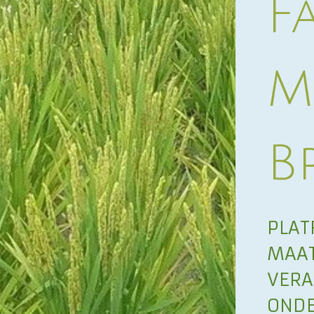
F
M
B
PLAT
MAAT
VER
OND