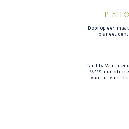
PLATF
Door op een maa
planeet centr
Facility Manageme
WMS, gecertifice
van het woord e