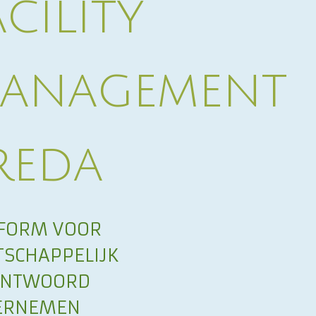
acility
anagement
reda
FORM VOOR
SCHAPPELIJK
ANTWOORD
ERNEMEN