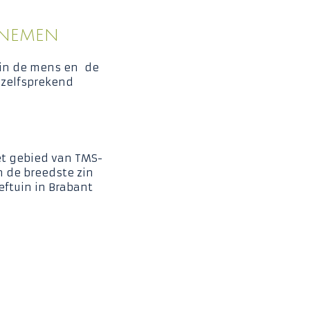
RNEMEN
in de mens en de
anzelfsprekend
et gebied van TMS-
n de breedste zin
ftuin in Brabant